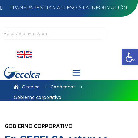
TRANSPARENCIA Y ACCESO A LA INFORMACIÓN

Abrir
Gecelca
Conócenos
5
5
Gobierno corporativo
GOBIERNO CORPORATIVO