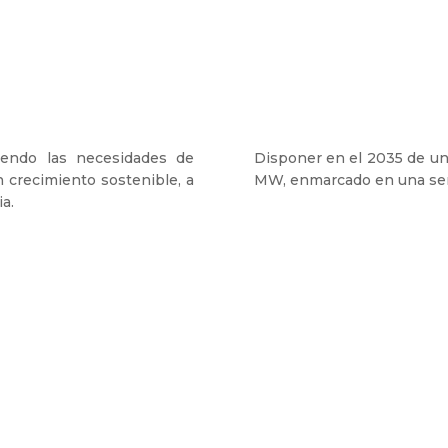
VISIÓN
ciendo las necesidades de
Disponer en el 2035 de un 
 crecimiento sostenible, a
MW, enmarcado en una sen
ia.
Generar energía que
une
y
transforma
.