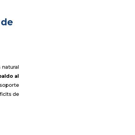
 de
 natural
paldo al
 soporte
icits de