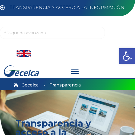
TRANSPARENCIA Y ACCESO A LA INFORMACIÓN

Abrir
Gecelca
Transparencia
5
Transparencia y
acceso a la