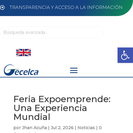
TRANSPARENCIA Y ACCESO A LA INFORMACIÓN

Abrir
Feria Expoemprende:
Una Experiencia
Mundial
por
Jhan Acuña
|
Jul 2, 2026
|
Noticias
|
0